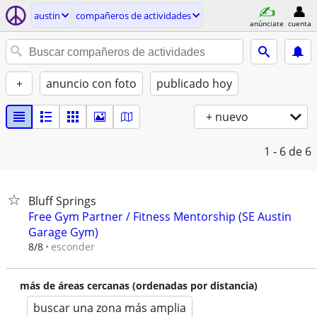
austin
compañeros de actividades
anúnciate
cuenta
+
anuncio con foto
publicado hoy
+ nuevo
1 - 6
de 6
Bluff Springs
Free Gym Partner / Fitness Mentorship (SE Austin
Garage Gym)
esconder
8/8
más de áreas cercanas (ordenadas por distancia)
buscar una zona más amplia