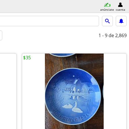
anúnciate
cuenta
1 - 9
de 2,869
$35