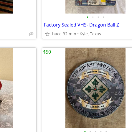
•
•
•
•
Factory Sealed VHS- Dragon Ball Z
hace 32 min
Kyle, Texas
$50
•
•
•
•
•