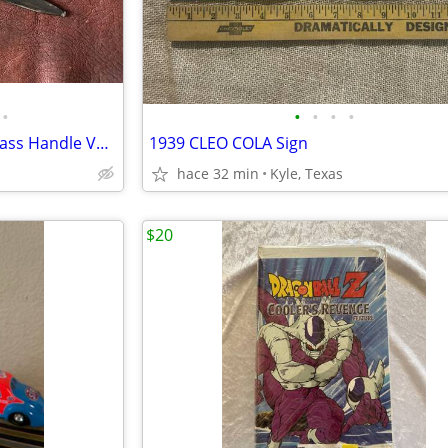
•
•
•
•
•
M1891 Sword Bayonet, Rare Brass Handle Variant
1939 CLEO COLA Sign
hace 32 min
Kyle, Texas
$20