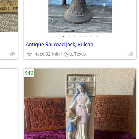
•
•
•
•
•
•
•
Antique Railroad Jack, Vulcan
hace 32 min
Kyle, Texas
$40