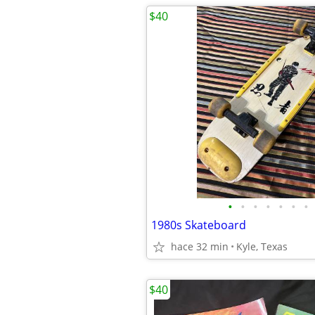
$40
•
•
•
•
•
•
•
1980s Skateboard
hace 32 min
Kyle, Texas
$40