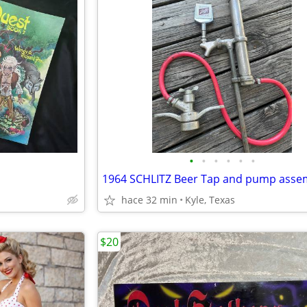
•
•
•
•
•
•
1964 SCHLITZ Beer Tap and pump asse
hace 32 min
Kyle, Texas
$20