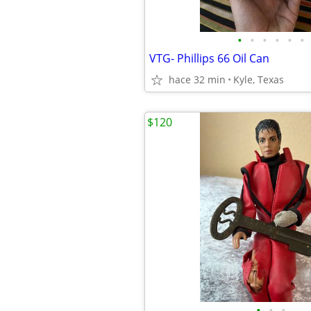
•
•
•
•
•
•
VTG- Phillips 66 Oil Can
hace 32 min
Kyle, Texas
$120
•
•
•