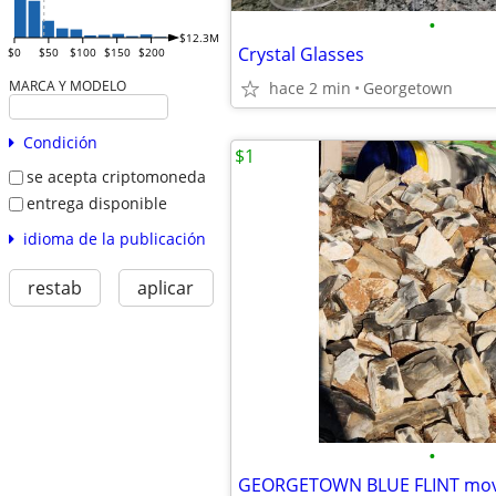
•
$12.3M
Crystal Glasses
$0
$50
$100
$150
$200
MARCA Y MODELO
hace 2 min
Georgetown
Condición
$1
se acepta criptomoneda
entrega disponible
idioma de la publicación
restab
aplicar
•
GEORGETOWN BLUE FLINT moving