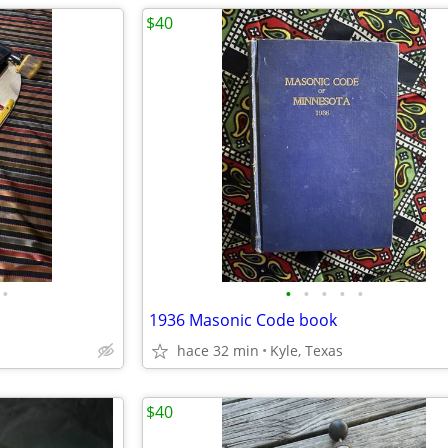
$40
•
•
•
•
•
•
1936 Masonic Code book
hace 32 min
Kyle, Texas
$40