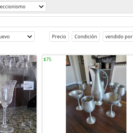
leccionismo
uevo
Precio
Condición
vendido por
$75