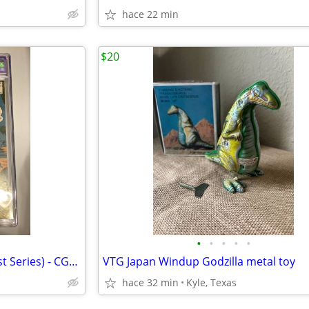
hace 22 min
$20
•
•
•
•
•
Detective Comics #297 (1937 1st Series) - CGC Graded 8.0 - Last 10-cen
VTG Japan Windup Godzilla metal toy
hace 32 min
Kyle, Texas