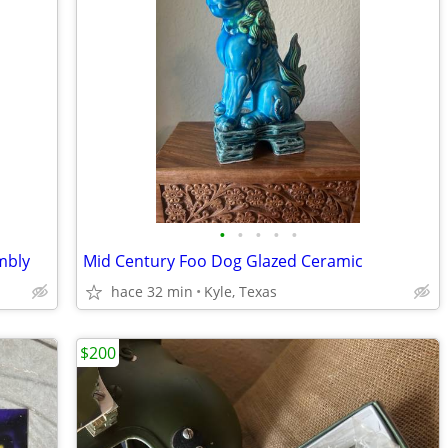
•
•
•
•
•
mbly
Mid Century Foo Dog Glazed Ceramic
hace 32 min
Kyle, Texas
$200