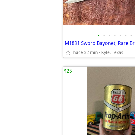
•
•
•
•
•
•
•
hace 32 min
Kyle, Texas
$25