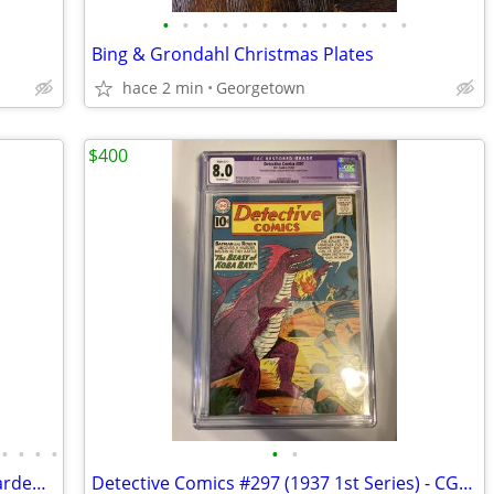
•
•
•
•
•
•
•
•
•
•
•
•
•
Bing & Grondahl Christmas Plates
hace 2 min
Georgetown
$400
•
•
•
•
•
•
Vintage & Modern Comics - Bagged, Boarded, and Ready to Ship
Detective Comics #297 (1937 1st Series) - CGC Graded 8.0 - Last 10-cen