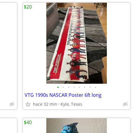
$20
•
•
•
•
•
•
•
•
VTG 1990s NASCAR Poster 6ft long
hace 32 min
Kyle, Texas
$40