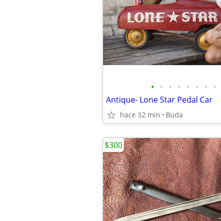
•
•
•
•
•
•
•
•
Antique- Lone Star Pedal Car
hace 32 min
Buda
$300