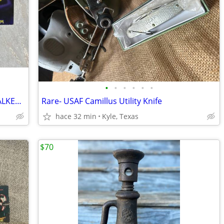
•
•
•
•
•
•
VTG- Arcade Game Marquee, “DARK STALKERS”
Rare- USAF Camillus Utility Knife
hace 32 min
Kyle, Texas
$70