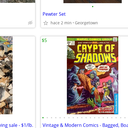
•
Pewter Set
hace 2 min
Georgetown
$5
•
•
•
•
•
•
•
•
•
•
•
•
•
•
•
•
•
•
•
•
 sale - $1/lb.