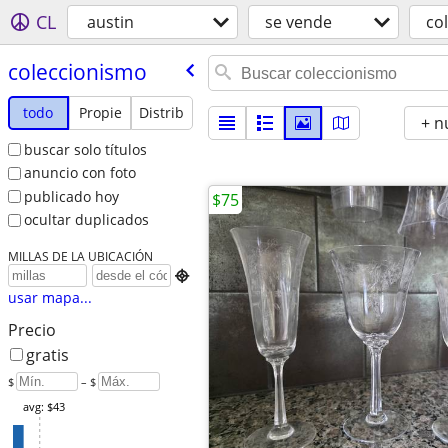
CL
austin
se vende
co
coleccionismo
todo
Propie
Distrib
+ n
buscar solo títulos
anuncio con foto
publicado hoy
$75
ocultar duplicados
MILLAS DE LA UBICACIÓN

usar mapa...
Precio
gratis
$
– $
avg: $43