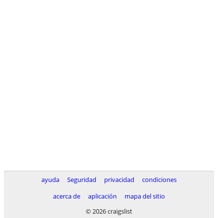
ayuda
Seguridad
privacidad
condiciones
acerca de
aplicación
mapa del sitio
© 2026 craigslist