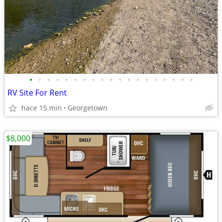
•
•
•
•
•
•
•
•
•
•
•
•
•
•
•
•
•
•
•
RV Site For Rent
hace 15 min
Georgetown
$8,000