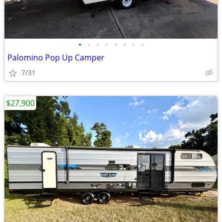
•
•
•
•
•
•
•
•
Palomino Pop Up Camper
7/31
$27,900