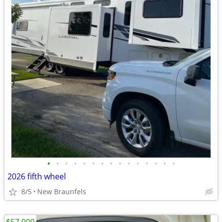
•
•
•
•
•
•
•
•
•
•
•
•
•
•
•
2026 fifth wheel
8/5
New Braunfels