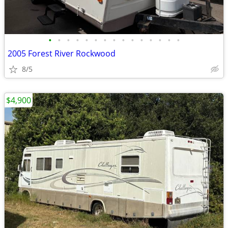
•
•
•
•
•
•
•
•
•
•
•
•
•
•
•
2005 Forest River Rockwood
8/5
$4,900