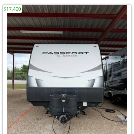
$17,400