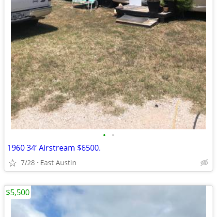
•
•
1960 34’ Airstream $6500.
7/28
East Austin
$5,500