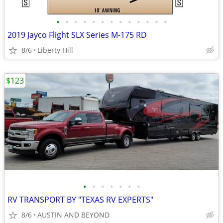
•
•
•
•
•
•
•
•
•
•
•
•
•
2019 Jayco Flight SLX Series M-175 RD
8/6
Liberty Hill
$123
•
•
•
•
•
•
•
RV TRANSPORT BY "TEXAS RV EXPERTS"
8/6
AUSTIN AND BEYOND