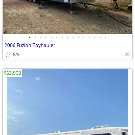
•
•
•
•
•
•
•
•
•
•
•
•
•
•
•
2006 Fuzion Toyhauler
8/5
$63,900