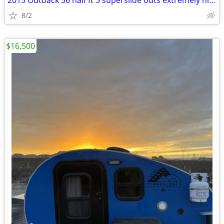
2013 Outback 36 half ft 3 superslide outs extremely nice and clean
8/2
$16,500