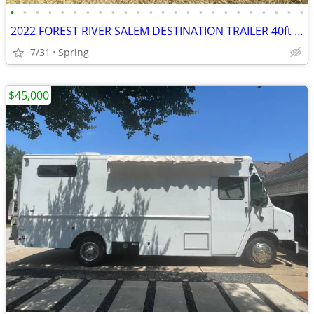
•
•
•
•
•
•
•
•
•
•
•
•
•
•
•
•
•
•
•
•
•
•
•
•
2022 FOREST RIVER SALEM DESTINATION TRAILER 40ft 2 BEDROOM 2 SLIDES
7/31
Spring
$45,000