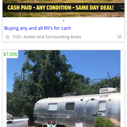
•
Buying any and all RV’s for cash
7/29
Austin and Surrounding Areas
$7,000