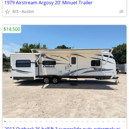
1979 Airstream Argosy 20′ Minuet Trailer
8/3
Austin
$14,500
•
•
•
•
•
•
•
•
•
•
•
•
•
•
•
•
•
•
•
•
•
•
•
•