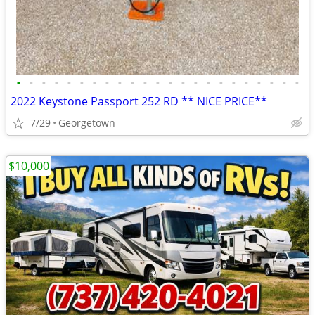
•
•
•
•
•
•
•
•
•
•
•
•
•
•
•
•
•
•
•
•
•
•
•
2022 Keystone Passport 252 RD ** NICE PRICE**
7/29
Georgetown
$10,000