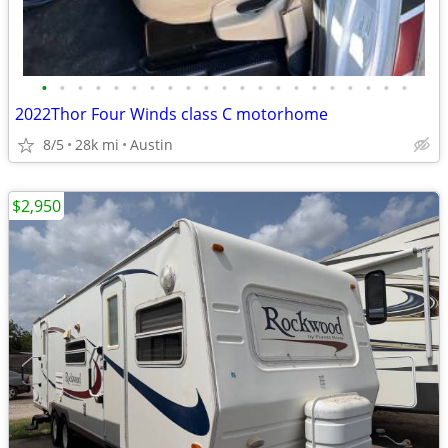
•
•
•
•
•
•
•
•
•
•
•
•
•
•
•
•
•
•
•
•
•
2022Thor Four Winds class C motorhome
8/5
28k mi
Austin
$2,950