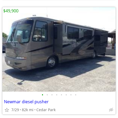
$49,900
•
•
•
•
•
•
•
•
Newmar diesel pusher
7/29
82k mi
Cedar Park