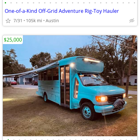
•
•
•
•
•
•
•
•
•
•
•
•
•
•
•
•
•
•
•
•
•
•
•
•
One-of-a-Kind Off-Grid Adventure Rig-Toy Hauler
7/31
105k mi
Austin
$25,000