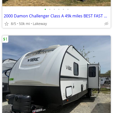
•
•
•
•
•
•
2000 Damon Challenger Class A 49k miles BEST FAST OFFER
8/5
50k mi
Lakeway
$1