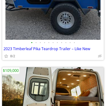
•
•
•
•
•
•
•
•
•
•
•
2023 Timberleaf Pika Teardrop Trailer – Like New
8/2
$109,000