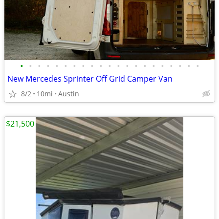
•
•
•
•
•
•
•
•
•
•
•
•
•
•
•
•
•
•
•
•
•
New Mercedes Sprinter Off Grid Camper Van
8/2
10mi
Austin
$21,500