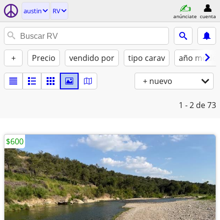
austin
RV
anúnciate
cuenta
+
Precio
vendido por
tipo carav
año model
+ nuevo
1 - 2
de 73
$600