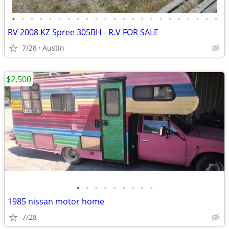
•
•
•
•
•
•
•
•
•
•
•
•
•
•
•
•
•
•
•
•
•
•
•
RV 2008 KZ Spree 305BH - R.V FOR SALE
7/28
Austin
$2,500
•
•
•
•
•
•
•
•
•
1985 nissan motor home
7/28