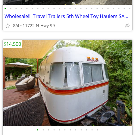
•
•
•
•
•
•
•
•
•
•
•
•
•
•
•
•
•
•
•
•
•
•
•
•
Wholesale!!! Travel Trailers 5th Wheel Toy Haulers SAVE!!!
8/4
11722 N Hwy 99
$14,500
•
•
•
•
•
•
•
•
•
•
•
•