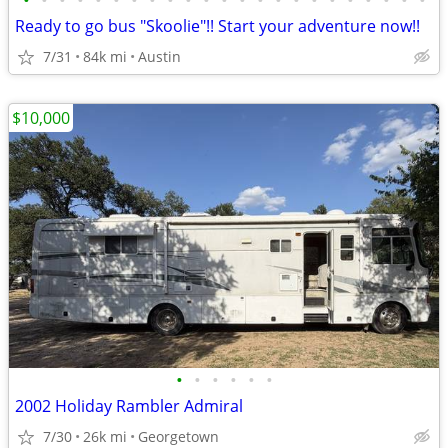
•
•
•
•
•
•
•
•
•
•
•
•
•
•
•
•
•
•
•
•
•
•
•
Ready to go bus "Skoolie"!! Start your adventure now!!
7/31
84k mi
Austin
$10,000
•
•
•
•
•
•
2002 Holiday Rambler Admiral
7/30
26k mi
Georgetown