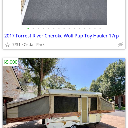
•
•
•
•
•
•
•
•
•
•
•
•
•
•
•
2017 Forrest River Cheroke Wolf Pup Toy Hauler 17rp
7/31
Cedar Park
$5,000