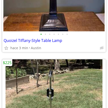
•
•
•
•
•
•
•
Quoizel Tiffany-Style Table Lamp
hace 3 min
Austin
$225