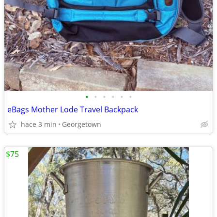
•
•
•
•
•
•
eBags Mother Lode Travel Backpack
hace 3 min
Georgetown
$75