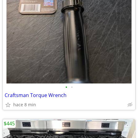
•
•
Craftsman Torque Wrench
hace 8 min
$445