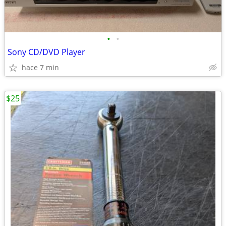
•
•
Sony CD/DVD Player
hace 7 min
$25