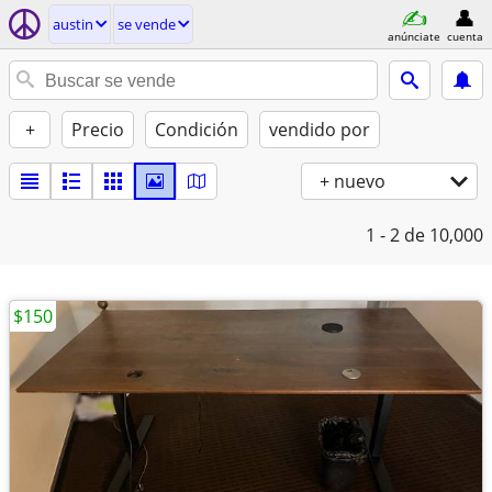
austin
se vende
anúnciate
cuenta
+
Precio
Condición
vendido por
+ nuevo
1 - 2
de 10,000
$150