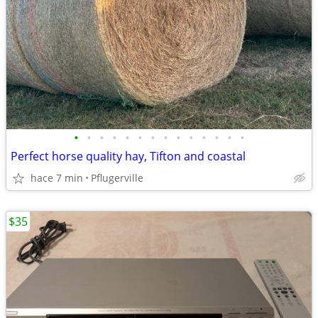
•
•
•
•
•
•
•
•
•
•
•
•
•
•
Perfect horse quality hay, Tifton and coastal
hace 7 min
Pflugerville
$35