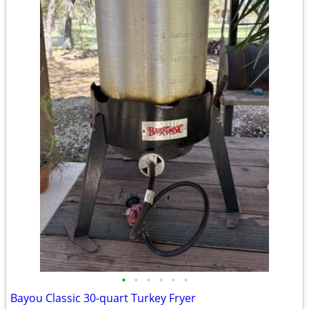
•
•
•
•
•
•
Bayou Classic 30-quart Turkey Fryer