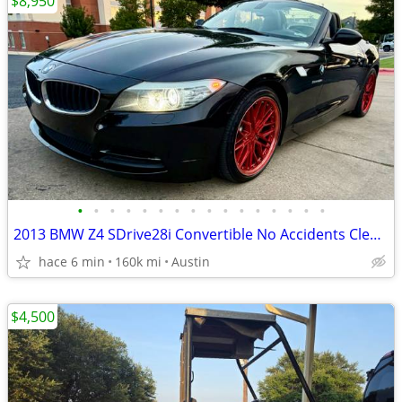
$8,950
•
•
•
•
•
•
•
•
•
•
•
•
•
•
•
•
2013 BMW Z4 SDrive28i Convertible No Accidents Clean Title
hace 6 min
160k mi
Austin
$4,500