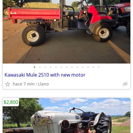
•
•
•
•
•
•
•
•
•
•
•
•
•
Kawasaki Mule 2510 with new motor
hace 7 min
Llano
$2,800