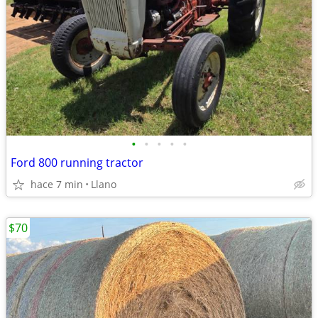
•
•
•
•
•
Ford 800 running tractor
hace 7 min
Llano
$70