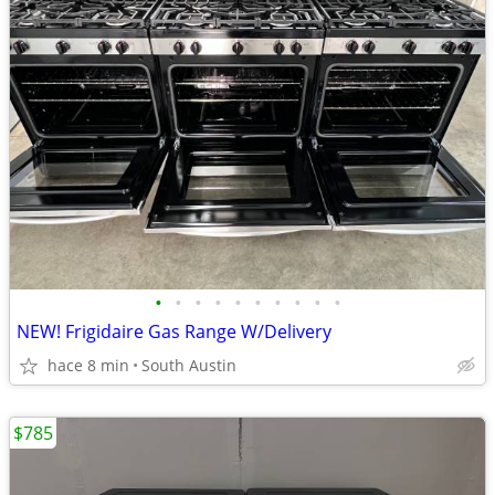
•
•
•
•
•
•
•
•
•
•
NEW! Frigidaire Gas Range W/Delivery
hace 8 min
South Austin
$785