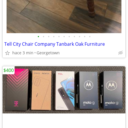
•
•
•
•
•
•
•
•
•
•
•
Tell City Chair Company Tanbark Oak Furniture
hace 3 min
Georgetown
$400