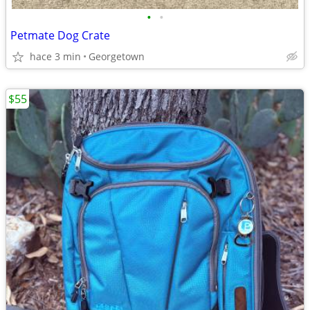
•
•
Petmate Dog Crate
hace 3 min
Georgetown
$55