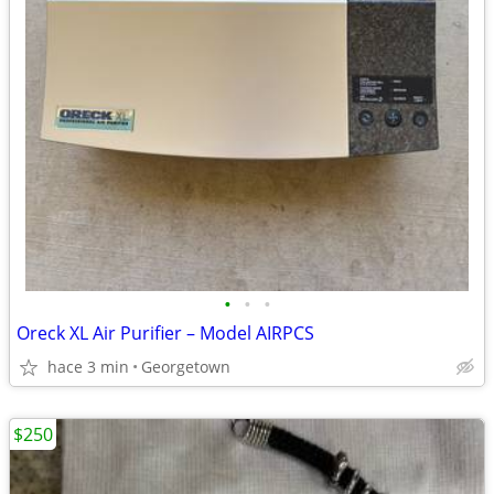
•
•
•
Oreck XL Air Purifier – Model AIRPCS
hace 3 min
Georgetown
$250