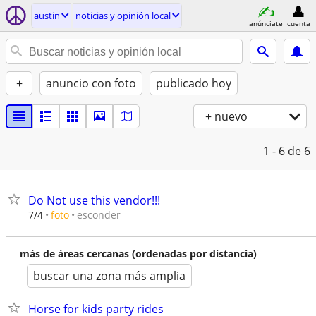
austin
noticias y opinión local
anúnciate
cuenta
+
anuncio con foto
publicado hoy
+ nuevo
1 - 6
de 6
Do Not use this vendor!!!
esconder
7/4
foto
más de áreas cercanas (ordenadas por distancia)
buscar una zona más amplia
Horse for kids party rides